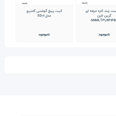
ست چند کاره حرفه ای
کیت پیچ گوشتی گلتیج
گرین لاین
مدل SD01
GNMLTPLRP14B
ناموجود
ناموجود