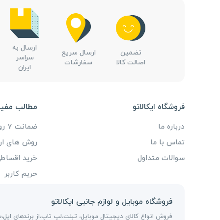
ارسال به
تضمین
ارسال سریع
سراسر
اصالت کالا
سفارشات
ایران
فروشگاه ایکالاتو
مطالب مفید
درباره ما
ضمانت 7 روزه
تماس با ما
روش های ار
سوالات متداول
خرید اقساطی 
حریم کاربر
فروشگاه موبایل و لوازم جانبی ایکالاتو
فروش انواع کالای دیجیتال موبایل، تبلت،لپ تاپ،از برندهای اپل،س