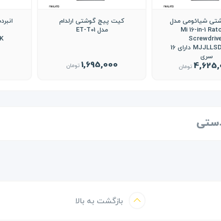
تی شیائومی مدل
کیت پیچ گوشتی ارلدام
انبرد
Mi 16-in-1 Rat
مدل ET-T01
K
Screwdrive
MJJLLSD002QW دارای 16
سری
1,695,000
4,625,
تومان
تومان
دستی
بازگشت به بالا