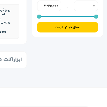
گلتیج
-
پیچ گوش
ارلدام
chet
r
اعمال فیلتر قیمت
000
ابزارآلات 