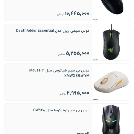
10,445,000
تومان
موس سیمی ریزر مدل DeathAdder Essential
5,255,000
تومان
موس بی سیم شیائومی مدل Mouse 3
XMWXSB03YM
2,995,000
تومان
موس بی سیم اونیکوما مدل CW928
ناموجود