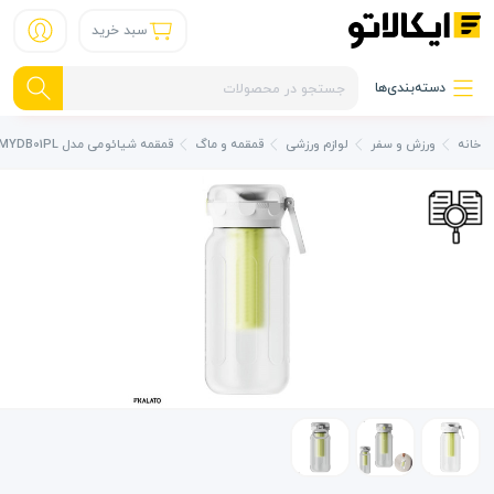
سبد خرید
دسته‌بندی‌ها
خانه
ورزش و سفر
لوازم ورزشی
قمقمه و ماگ
قمقمه شیائومی مدل Sport Water Bottle XMYDB01PL گنجایش 1 لیتر