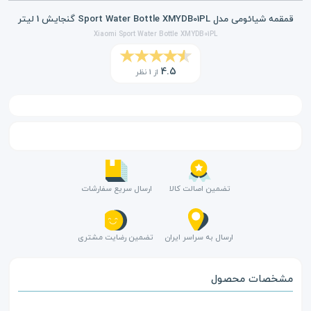
قمقمه شیائومی مدل Sport Water Bottle XMYDB01PL گنجایش 1 لیتر
Xiaomi Sport Water Bottle XMYDB01PL
4.5
از 1 نظر
تضمین اصالت کالا
ارسال سریع سفارشات
ارسال به سراسر ایران
تضمین رضایت مشتری
مشخصات محصول