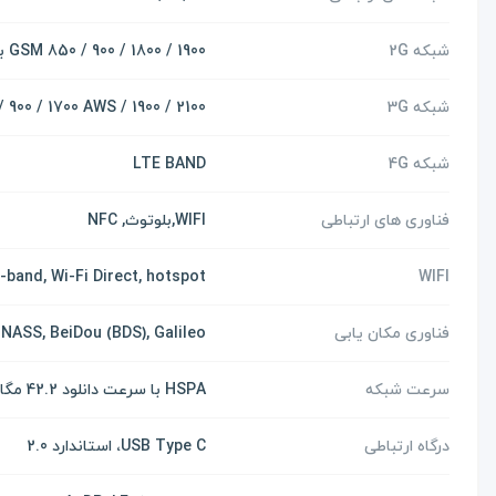
شبکه 2G
GSM 850 / 900 / 1800 / 1900 برای هر دو سیم کارت
شبکه 3G
 900 / 1700 AWS / 1900 / 2100
شبکه 4G
LTE BAND
فناوری های ارتباطی
WIFI,بلوتوث, NFC
l-band, Wi-Fi Direct, hotspot
WIFI
فناوری مکان یابی
NASS, BeiDou (BDS), Galileo
سرعت شبکه
HSPA با سرعت دانلود 42.2 مگابیت بر ثانیه و آپلود 5.76 مگابیت بر ثانیه، LTE-A
درگاه ارتباطی
USB Type C، استاندارد 2.0