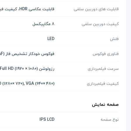
قابلیت های دوربین سلفی
قابلیت عکاسی HDR، کیفیت فیلمبرداری با رزولوشن 1080 × 1920 Full HD با سرعت 30 فریم بر ثانیه
کیفیت دوربین سلفی
8 مگاپیکسل
فلش
LED
فناوری فوکوس
فوکوس خودکار تشخیص فاز Dual Pixel (Dual Pixel PDAF)
سرعت فیلمبرداری
رزولوشن (1080 × 1920) Full HD با سرعت 30 فریم بر ثانیه
کیفیت فیلمبرداری
(Full HD (1920× 1080), HD (1280× 720), VGA (640× 480
صفحه نمایش
نوع صفحه
IPS LCD