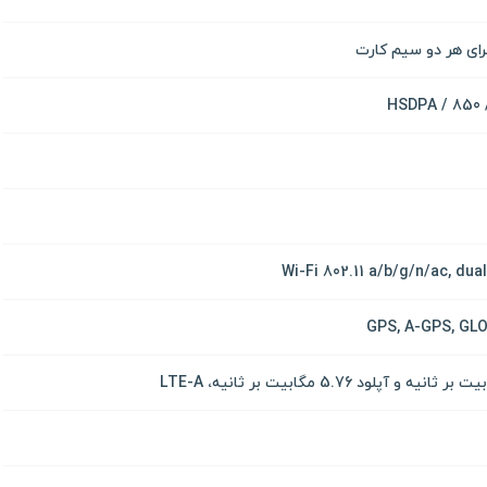
HSDPA / 850 /
Wi-Fi 802.11 a/b/g/n/ac, dua
GPS, A-GPS, GLO