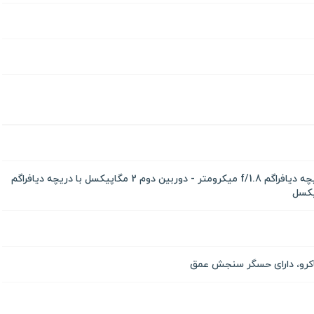
دوربین اول 50 مگاپیکسل با دریچه دیافراگم f/1.8 میکرومتر - دوربین دوم 2 مگاپیکسل با دریچه دیافراگم
ماکرو، دارای حسگر سنجش عمق