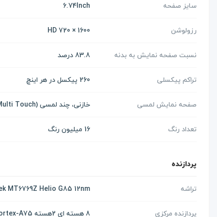
سایز صفحه
6.74Inch
رزولوشن
1600 × 720 HD
نسبت صفحه نمایش به بدنه
83.8 درصد
تراکم پیکسلی
260 پیکسل در هر اینچ
صفحه نمایش لمسی
خازنی، چند لمسی (Multi Touch)
تعداد رنگ
16 میلیون رنگ
پردازنده
تراشه
ek MT6769Z Helio G85 12nm
پردازنده مرکزی
8 هسته ای 2هسته Cortex-A75 و 6 هسته Cortex-A55