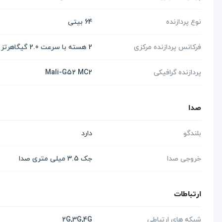
نوع پردازنده
64 بیتی
فرکانس پردازنده مرکزی
2 هسته با سرعت 2.0 گیگاهرتز Cortex-A75 و 6 هسته با سرعت 1.8 گیگاهرتز Cortex-A55
پردازنده گرافیکی
Mali-G52 MC2
صدا
بلندگو
دارد
خروجی صدا
جک 3.5 میلی متری صدا
ارتباطات
شبکه های ارتباطی
2G,3G,4G