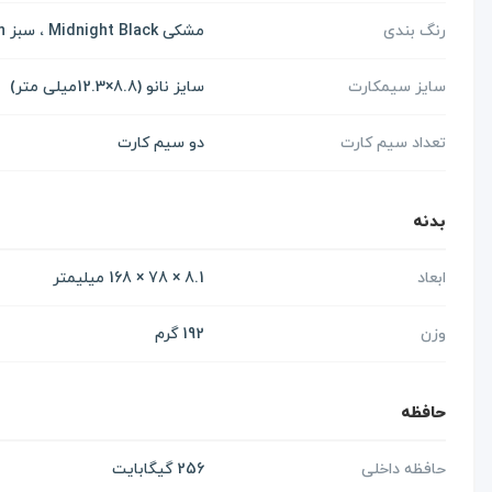
رنگ بندی
مشکی Midnight Black ، سبز Clover Green ، آبی Navy Blue ، سفید Glacier White
سایز سیمکارت
سایز نانو (8.8×12.3میلی متر)
تعداد سیم کارت
دو سیم کارت
بدنه
ابعاد
8.1 × 78 × 168 میلیمتر
وزن
192 گرم
حافظه
حافظه داخلی
256 گیگابایت