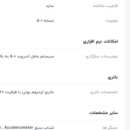
قابلیت مکالمه
ندارد
بلوتوث
نسخه 5.0
امکانات نرم افزاری
توضیحات سازگاری
سیستم عامل اندروید 5.0 به بالا و iOS 10.0 به بالا
باتری
مشخصات باتری
باتری لیتیوم یونی با ظرفیت 270 میلی آمپر ساعت
سایر مشخصات
حسگر ها
شتاب سنج Accelerometer ، اکسیژن خون SpO2 ، ضربان قلب Heart Rate