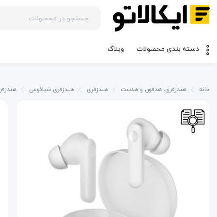
وبلاگ
دسته بندی محصولات
خانه
هندزفری، هدفون و هدست
هندزفری
هندزفری شیائومی
هندزفر