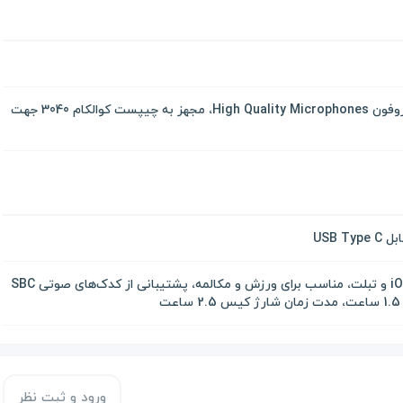
دارای درایور 10 میلی متری، میکروفون High Quality Microphones، مجهز به چیپست کوالکام 3040 جهت
USB 
سازگار با گوشی‌های اندروید و iOS و تبلت، مناسب برای ورزش و مکالمه، پشتیبانی از کدک‌های صوتی SBC
ورود و ثبت نظر