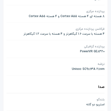
پردازنده مرکزی
8 هسته ای 4 هسته Cortex-A55 و 4 هسته Cortex-A55
فرکانس پردازنده مرکزی
4 هسته با سرعت 1.6 گیگاهرتز و 4 هسته با سرعت 1.2 گیگاهرتز
پردازنده گرافیکی
PowerVR GE8320
تراشه
Unisoc SC9863A 28nm
صدا
بلندگو
استریو دو گانه