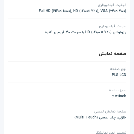
کیفیت فیلمبرداری
(Full HD (1920× 1080), HD (1280× 720), VGA (640× 480
سرعت فیلمبرداری
رزولوشن (720 × 1280) HD با سرعت 30 فریم بر ثانیه
صفحه نمایش
نوع صفحه
PLS LCD
سایز صفحه
6.56Inch
صفحه نمایش لمسی
خازنی، چند لمسی (Multi Touch)
نسبت ابعاد نمایشگر