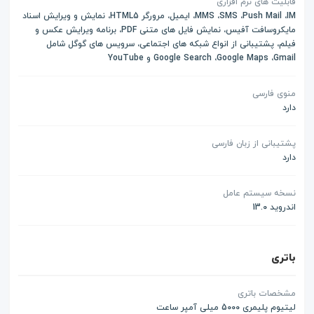
قابلیت های نرم افزاری
MMS ،SMS ،Push Mail ،IM، ایمیل، مرورگر HTML5، نمایش و ویرایش اسناد
مایکروسافت آفیس، نمایش فایل های متنی PDF، برنامه ویرایش عکس و
فیلم، پشتیبانی از انواع شبکه های اجتماعی، سرویس های گوگل شامل
Google Search ،Google Maps ،Gmail و YouTube
منوی فارسی
دارد
پشتیبانی از زبان فارسی
دارد
نسخه سیستم عامل
اندروید 13.0
باتری
مشخصات باتری
لیتیوم پلیمری 5000 میلی آمپر ساعت