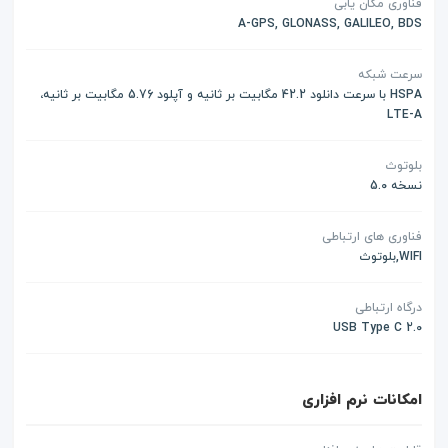
فناوری مکان یابی
A-GPS, GLONASS, GALILEO, BDS
سرعت شبکه
HSPA با سرعت دانلود 42.2 مگابیت بر ثانیه و آپلود 5.76 مگابیت بر ثانیه،
LTE-A
بلوتوث
نسخه 5.0
فناوری های ارتباطی
WIFI,بلوتوث
درگاه ارتباطی
USB Type C 2.0
امکانات نرم افزاری