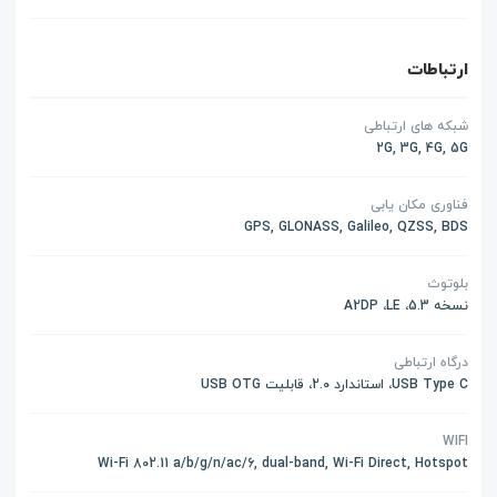
ارتباطات
شبکه های ارتباطی
2G, 3G, 4G, 5G
فناوری مکان یابی
GPS, GLONASS, Galileo, QZSS, BDS
بلوتوث
نسخه 5.3، A2DP ،LE
درگاه ارتباطی
USB Type C، استاندارد 2.0، قابلیت USB OTG
WIFI
Wi-Fi 802.11 a/b/g/n/ac/6, dual-band, Wi-Fi Direct, Hotspot