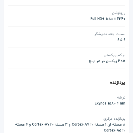
رزولوشن
Full HD+ 1080 × 2340
نسبت ابعاد نمایشگر
19.5:9
تراکم پیکسلی
385 پیکسل در هر اینچ
پردازنده
تراشه
Exynos 1580 4 nm
پردازنده مرکزی
8 هسته ای 1 هسته Cortex-A720 و 3 هسته Cortex-A720 و 4 هسته
Cortex-A520