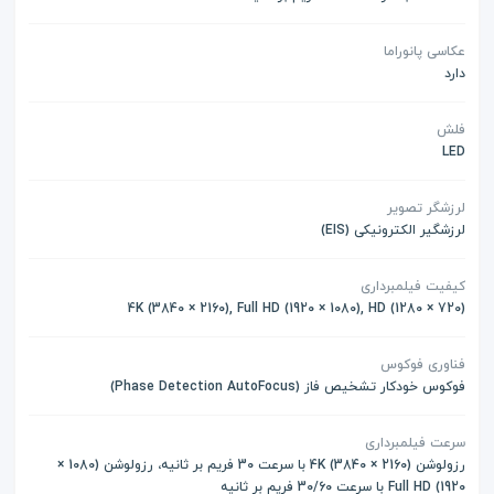
عکاسی پانوراما
دارد
فلش
LED
لرزشگر تصویر
لرزشگیر الکترونیکی (EIS)
کیفیت فیلمبرداری
(4K (3840 × 2160), Full HD (1920 × 1080), HD (1280 × 720
فناوری فوکوس
فوکوس خودکار تشخیص فاز (Phase Detection AutoFocus)
سرعت فیلمبرداری
رزولوشن (2160 × 3840) 4K با سرعت 30 فریم بر ثانیه، رزولوشن (1080 ×
1920) Full HD با سرعت 30/60 فریم بر ثانیه