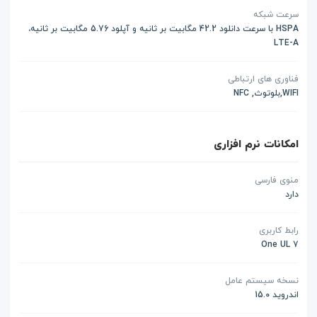
سرعت شبکه
HSPA با سرعت دانلود 42.2 مگابیت بر ثانیه و آپلود 5.76 مگابیت بر ثانیه،
LTE-A
فناوری های ارتباطی
WIFI,بلوتوث, NFC
امکانات نرم افزاری
منوی فارسی
دارد
رابط کاربری
One UL 7
نسخه سیستم عامل
اندروید 15.0