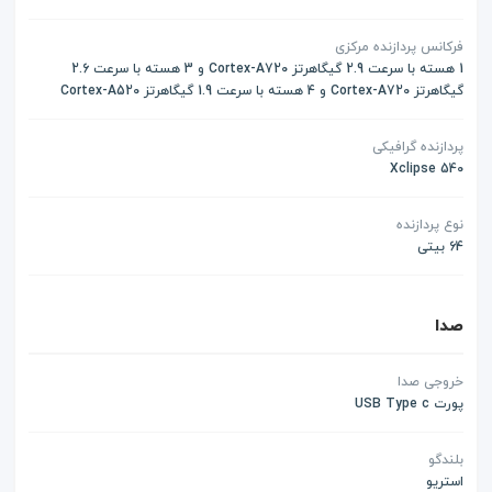
فرکانس پردازنده مرکزی
1 هسته با سرعت 2.9 گیگاهرتز Cortex-A720 و 3 هسته با سرعت 2.6
گیگاهرتز Cortex-A720 و 4 هسته با سرعت 1.9 گیگاهرتز Cortex-A520
پردازنده گرافیکی
Xclipse 540
نوع پردازنده
64 بیتی
صدا
خروجی صدا
پورت USB Type c
بلندگو
استریو