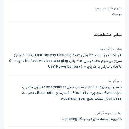
باتری قابل تعویض
نیست
سایر مشخصات
سایر قابلیت ها
قابلیت شارژ سریع 27 واتی Fast Baterry Charging 27W ، قابلیت شارژ
سریع بی سیم مغناطیسی 7.5 واتی Qi magnetic fast wireless charging
7.5W ، سازگار با فناوری USB Power Delivery 2.0
حسگر ها
تشخیص چهره Face ID ، شتاب سنج Accelerometer ، ژیروسکوپ
Gyroscope ، مجاورت Proximity ، فشارسنج Barometer ، قطب نما
compass ، شتاب سنج Accelerometer
اقلام همراه گوشی
دفترچه‌ راهنما، کابل لایتنینگ Lightning