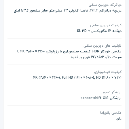
دیافراگم دوربین سلفی
دریچه دیافراگم f/2.2، فاصله کانونی 23 میلی‌متر، سایز سنسور 1/3.6 اینچ
کیفیت دوربین سلفی
دوگانه 12 مگاپیکسل + SL 3D
قابلیت های دوربین سلفی
عکاسی خودکار HDR، کیفیت فیلمبرداری با رزولوشن 2160 × 3840 4K با
سرعت 24/25/30/60 فریم بر ثانیه
کیفیت فیلمبرداری
(4K (3840 × 2160), Full HD (1920 × 1080), HD (1280 × 720
لرزشگر تصویر
لرزشگیر sensor-shift OIS
عکاسی پانوراما
دارد