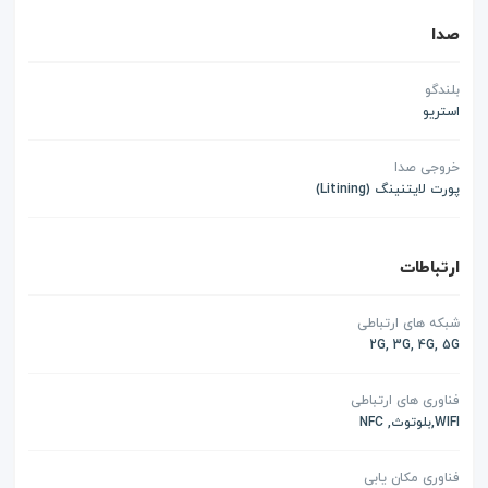
صدا
بلندگو
استریو
خروجی صدا
پورت لایتنینگ (Litining)
ارتباطات
شبکه های ارتباطی
2G, 3G, 4G, 5G
فناوری های ارتباطی
WIFI,بلوتوث, NFC
فناوری مکان یابی