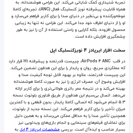
تجربه شنیداری کمک شایانی می‌کند. این طراحی هوشمندانه، به
همراه قابلیت پیشرفته نویز کنسلینگ فعال (ANC)، تجربه‌ای کاملا
غوطه‌ورکننده و بی‌نظیر در دنیای صدا را برای کاربر فراهم می‌سازد و
او را از دنیای اطراف خود جدا می‌کند. این طراحی نه تنها به زیبایی
محصول افزوده، بلکه کارایی و راحتی استفاده از آن را نیز به طور
چشمگیری افزایش داده است.
سخت افزار ایرپادز 4 نویزکنسلیگ اپل
در قلب AirPods 4 ANC، چیپست قدرتمند و پیشرفته H1 قرار دارد
که عملکردی سریع، روان و پایدار را برای این هدفون تضمین می‌کند.
این چیپست قدرتمند، علاوه بر بهبود قابل توجه کیفیت صدا و
افزایش وضوح آن، مصرف انرژی را نیز به صورت کاملا هوشمندانه
بهینه می‌کند و در نتیجه عمر باتری طولانی‌تری را برای کاربر ارائه
می‌دهد. اتصال بی‌سیم این هدفون از طریق فناوری بلوتوث نسخه
5.3 انجام می‌شود که اتصالی کاملا پایدار، بدون قطعی و با کمترین
میزان تأخیر را برای کاربر فراهم می‌کند. این نسخه جدید از بلوتوث،
همچنین تأخیر صدا را به حداقل ممکن می‌رساند و به همین دلیل
برای تماشای فیلم‌های سینمایی و انجام بازی‌های ویدئویی نیز
بسیار مناسب و ایده‌آل است. بررسی
مشخصات ایرپادز 4 اپل
به