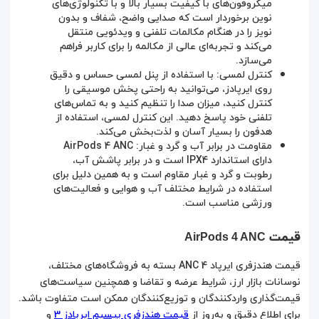
میکروفون‌های با کیفیت بسیار بالا و با تکنولوژی‌های
نوین برخوردار است که صدایی واضح، شفاف و بدون
نویز را در هنگام مکالمات تلفنی و ویدئویی منتقل
می‌کند و تجربه‌ای عالی از مکالمه را برای کاربر فراهم
می‌سازد.
کنترل لمسی: با استفاده از پنل لمسی حساس و دقیق
روی ایرپادز، می‌توانید به راحتی پخش موسیقی را
کنترل کنید، میزان صدا را تنظیم کنید و به تماس‌های
تلفنی خود پاسخ دهید. این کنترل لمسی، استفاده از
هدفون را بسیار آسان و لذت‌بخش می‌کند.
مقاومت در برابر آب و گرد و غبار: AirPods 4 ANC
دارای استاندارد IPX4 است و در برابر پاشش آب،
رطوبت و گرد و غبار مقاوم است و به همین دلیل برای
استفاده در شرایط مختلف آب و هوایی و فعالیت‌های
ورزشی مناسب است.
قیمت
AirPods 4 ANC
قیمت هندزفری ایرپاد 4 ANC بسته به فروشگاه‌های مختلف،
نوسانات بازار ارز، شرایط عرضه و تقاضا و همچنین سیاست‌های
قیمت‌گذاری واردکنندگان و توزیع‌کنندگان ممکن است متفاوت باشد.
برای اطلاع دقیق و به‌روز از
قیمت هندزفری بیسیم ایربادز 3
و