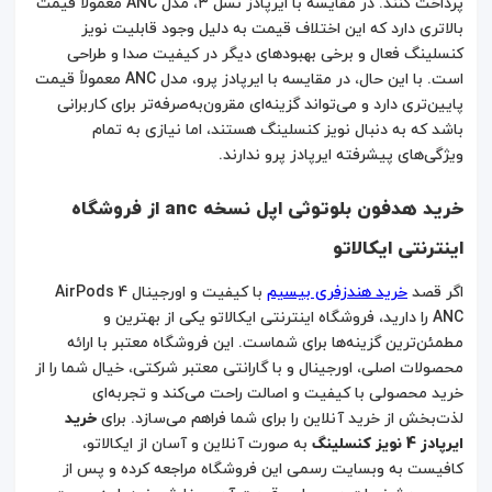
پرداخت کنند. در مقایسه با ایرپادز نسل ۳، مدل ANC معمولاً قیمت
بالاتری دارد که این اختلاف قیمت به دلیل وجود قابلیت نویز
کنسلینگ فعال و برخی بهبودهای دیگر در کیفیت صدا و طراحی
است. با این حال، در مقایسه با ایرپادز پرو، مدل ANC معمولاً قیمت
پایین‌تری دارد و می‌تواند گزینه‌ای مقرون‌به‌صرفه‌تر برای کاربرانی
باشد که به دنبال نویز کنسلینگ هستند، اما نیازی به تمام
ویژگی‌های پیشرفته ایرپادز پرو ندارند.
خرید هدفون بلوتوثی اپل نسخه anc از فروشگاه
اینترنتی ایکالاتو
اگر قصد
خرید هندزفری بیسیم
با کیفیت و اورجینال AirPods 4
ANC را دارید، فروشگاه اینترنتی ایکالاتو یکی از بهترین و
مطمئن‌ترین گزینه‌ها برای شماست. این فروشگاه معتبر با ارائه
محصولات اصلی، اورجینال و با گارانتی معتبر شرکتی، خیال شما را از
خرید محصولی با کیفیت و اصالت راحت می‌کند و تجربه‌ای
لذت‌بخش از خرید آنلاین را برای شما فراهم می‌سازد. برای
خرید
ایرپادز 4 نویز کنسلینگ
به صورت آنلاین و آسان از ایکالاتو،
کافیست به وبسایت رسمی این فروشگاه مراجعه کرده و پس از