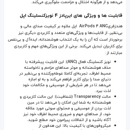
می‌دهد و از هرگونه اختلال و مزاحمت جلوگیری می‌کند.
قابلیت ها و ویژگی های ایرپادز 4 نویزکنسلینگ اپل
هندزفریAirPods 4 ANC اپل علاوه بر کیفیت صدای عالی و
بی‌نظیر، از قابلیت‌ها و ویژگی‌های متعدد و کاربردی دیگری نیز
برخوردار است که آن را به یک انتخاب هوشمندانه، ایده‌آل و بی‌نقص
برای کاربران تبدیل می‌کند. برخی از این ویژگی‌های مهم و کاربردی
عبارتند از:
نویز کنسلینگ فعال (ANC): این قابلیت پیشرفته با
حذف هوشمندانه و موثر صداهای مزاحم و ناخواسته
محیط اطراف، تجربه‌ای کاملا غوطه‌ورکننده و بی‌نظیر در
دنیای صدا را برای کاربر فراهم می‌کند و به او اجازه
می‌دهد تا در هر شرایطی از موسیقی و مکالمات خود
لذت ببرد.
حالت Transparency (شفافیت): این حالت کاربردی و
هوشمندانه به شما این امکان را می‌دهد تا در عین
لذت بردن از موسیقی و محتوای صوتی مورد علاقه
خود، از صداهای مهم و ضروری محیط اطراف خود نیز
آگاه باشید و از اتفاقات پیرامون خود مطلع شوید.
میکروفون‌های با کیفیت بالا: این هدفون از