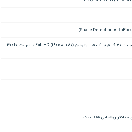
رزولوشن (2160 × 3840) 4K با سرعت 30 فریم بر ثانیه، رزولوشن (1080 × 1920) Full HD با سرعت 30/60