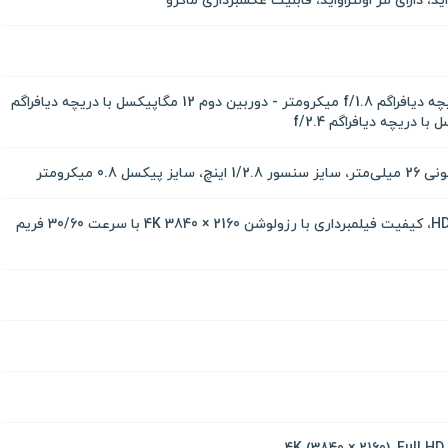
دوربین اول 50 مگاپیکسل با دریچه دیافراگم f/1.8 میکرومتر - دوربین دوم 12 مگاپیکسل با دریچه دیافراگم
دارای لنز واید، قابلیت عکاسی HDR، کیفیت فیلمبرداری با رزولوشن 2160 × 3840 4K با سرعت 30/60 فریم