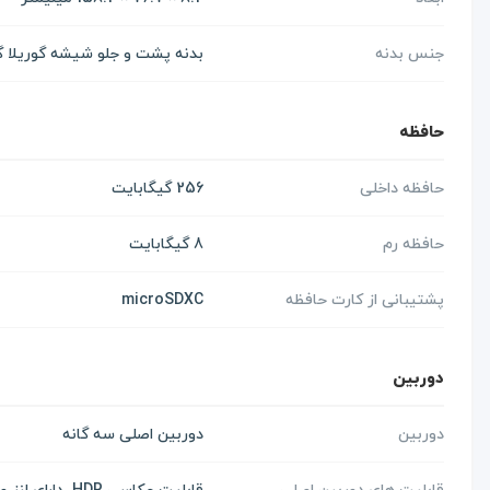
جنس بدنه
بدنه پشت و جلو شیشه گوریلا گلس 5 ، دور بدنه 
حافظه
حافظه داخلی
256 گیگابایت
حافظه رم
8 گیگابایت
پشتیبانی از کارت حافظه
microSDXC
دوربین
دوربین
دوربین اصلی سه گانه
قابلیت های دوربین اصلی
قابلیت عکاسی HDR، دارای لنز واید، دارای لنز اولتراواید، قابلیت عکسبرداری ماکرو