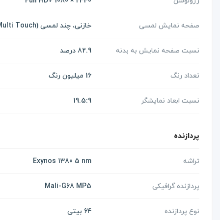
رزولوشن
Full HD+ 1080 × 2340
صفحه نمایش لمسی
خازنی، چند لمسی (Multi Touch)
نسبت صفحه نمایش به بدنه
82.9 درصد
تعداد رنگ
16 میلیون رنگ
نسبت ابعاد نمایشگر
19.5:9
پردازنده
تراشه
Exynos 1380 5 nm
پردازنده گرافیکی
Mali-G68 MP5
نوع پردازنده
64 بیتی