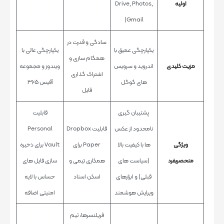
اولیه
Drive, Photos,
Gmail)
سادگی و قدرت در
یکپارچگی عمیق با
یکپارچگی عالی با
همگام سازی و
مزیت کلیدی
اندروید و سرویس
ویندوز و مجموعه
اشتراک گذاری
های گوگل
آفیس 365
فایل
پشتیبان گیری
قابلیت
نامحدود از عکس
قابلیت Dropbox
Personal
ویژگی
ها با کیفیت بالا
Paper برای
Vault برای ذخیره
منحصربفرد
(سیاست های
همکاری تیمی و
سازی فایل های
قبلی) و ابزارهای
اسکن اسناد
حساس با لایه
ویرایش هوشمند
امنیتی اضافه
فریلنسرها، تیم