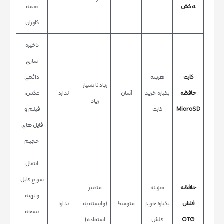
ه کش
همه
کاربران
ذخیره
سازی
کارت
هزینه
دائمی
زیاد تا بسیار
حافظه
یکباره خرید
آسان
ندارد
عکس،
زیاد
MicroSD
کارت
فیلم و
فایل های
حجیم
انتقال
سریع فایل
حافظه
هزینه
متغیر
و تهیه
فلش
یکباره خرید
متوسط
(وابسته به
ندارد
نسخه
OTG
فلش
استفاده)