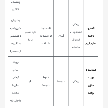
پشتیبان
آفلاین
پشتیبان
رایگان
فضای
نامحدود
گیری امن
(محدود) /
دارد (بسیار
ذخیره
آسان
(وابسته به
و دسترسی
اشتراک
زیاد)
سازی ابری
اشتراک)
به فایل ها
ماهانه
از همه جا
بهینه
مدیریت و
سازی
بهینه
کم تا
گوشی
رایگان
متوسط
ندارد
سازی
متوسط
های با
برنامه
حافظه
داخلی کم