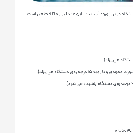
عدد دوم در کد IP: عدد دوم در کد IP نشان‌دهنده میزان مقاومت دستگاه در برابر ورود آب است. این عدد نیز از 0 تا 9 متغیر است