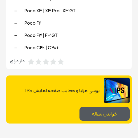
– Poco X3 | X3 Pro | X3 GT
– Poco F4
– Poco F3 | F3 GT
– Poco C40 | C40+
0
از
0
رای
بررسی مزایا و معایب صفحه نمایش IPS
خواندن مقاله