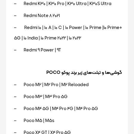
– Redmi K30 | K30 Pro | K30 Ultra | K30S Ultra
– Redmi Note 8 2021
– Redmi 10 | 10 A | 10 C | 10 Power | 10 Prime |10 Prime+
5G | 10 India | 10 Prime 2022 | 10 2022
– Redmi 9 Power | 9T
گوشی‌ها و تبلت‌های زیر برند پوکو POCO
– Poco M2 | M2 Pro | M2 Reloaded
– Poco M3 | M3 Pro 5G
– Poco M4 5G | M4 Pro 4G | M4 Pro 5G
– Poco M5 | M5s
– Poco X4 GT | X4 Pro 5G