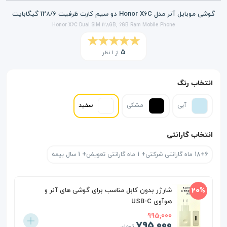
گوشی موبایل آنر مدل Honor X6C دو سیم کارت ظرفیت 128/6 گیگابایت
Honor X6C Dual SIM 128GB, 6GB Ram Mobile Phone
5
از 1 نظر
انتخاب رنگ
آبی
مشکی
سفید
انتخاب گارانتی
18+6 ماه گارانتی شرکتی+ 1 ماه گارانتی تعویض+ 1 سال بیمه
20%
شارژر بدون کابل مناسب برای گوشی های آنر و
هوآوی USB-C
995,000
795,000
تومان