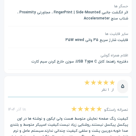
حسگر ها
اثر انگشت جانبی FingerPrint | Side-Mounted ، مجاورتی Proximity ،
شتاب سنج Accelerometer
سایر قابلیت ها
قابلیت شارژ سریع 35 واتی 35W wired
اقلام همراه گوشی
دفترچه راهنما، کابل USB Type C، سوزن خارج کردن سیم کارت
5
از 1 نظر
نصراله راستگو
18 آذر 1404
کیفیت رنگ صفحه نمایش متوسط هست ولی ایکون و نوشته ها در اون
پیکسل پیکسل نیستند.روشنایی زیاد نیست.کیفیت اسپیکر متوسط و بلندی
صدا خوبه.دوربین پشت و سلفی کیفیت چندانی ندارند.سیستم عامل و نرم