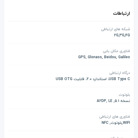
ارتباطات
شبکه های ارتباطی
2G,3G,4G
فناوری مکان یابی
GPS, Glonass, Beidou, Galileo
درگاه ارتباطی
USB Type C، استاندارد 2.0، قابلیت USB OTG
بلوتوث
نسخه 5.1, A2DP, LE
فناوری های ارتباطی
WIFI,بلوتوث, NFC