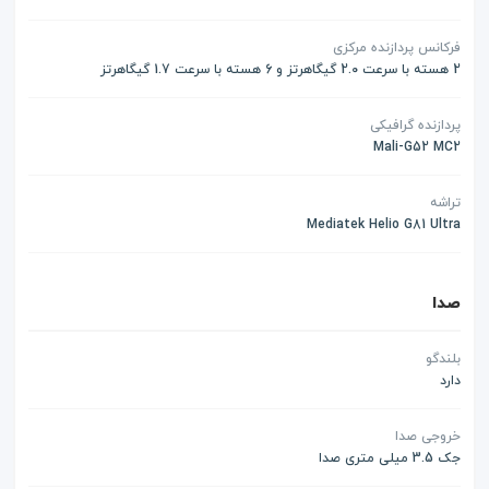
فرکانس پردازنده مرکزی
2 هسته با سرعت 2.0 گیگاهرتز و 6 هسته با سرعت 1.7 گیگاهرتز
پردازنده گرافیکی
Mali-G52 MC2
تراشه
Mediatek Helio G81 Ultra
صدا
بلندگو
دارد
خروجی صدا
جک 3.5 میلی متری صدا