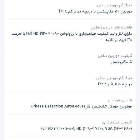
دیافراگم دوربین اصلی
دوربین 50 مگاپیکسل با دریچه دیافراگم f/1.8
قابلیت های دوربین سلفی
دارای لنز واید، کیفیت فیلمبرداری با رزولوشن 1080 × 1920 Full HD با سرعت
30 فریم بر ثانیه
کیفیت دوربین سلفی
5 مگاپیکسل
دیافراگم دوربین سلفی
دریچه دیافراگم f/2.2
فناوری فوکوس
فوکوس خودکار تشخیص فاز (Phase Detection AutoFocus)
کیفیت فیلمبرداری
(Full HD (1920× 1080), HD (1280× 720), VGA (640× 480