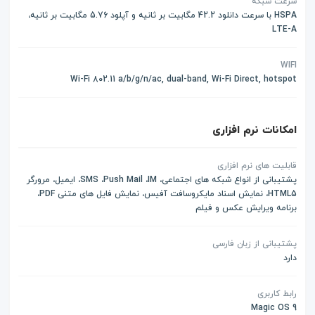
سرعت شبکه
HSPA با سرعت دانلود 42.2 مگابیت بر ثانیه و آپلود 5.76 مگابیت بر ثانیه،
LTE-A
WIFI
Wi-Fi 802.11 a/b/g/n/ac, dual-band, Wi-Fi Direct, hotspot
امکانات نرم افزاری
قابلیت های نرم افزاری
پشتیبانی از انواع شبکه های اجتماعی، SMS ،Push Mail ،IM، ایمیل، مرورگر
HTML5، نمایش اسناد مایکروسافت آفیس، نمایش فایل های متنی PDF،
برنامه ویرایش عکس و فیلم
پشتیبانی از زبان فارسی
دارد
رابط کاربری
Magic OS 9