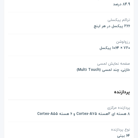
84.9 درصد
تراکم پیکسلی
266 پیکسل در هر اینچ
رزولوشن
720 × 1064 پیکسل
صفحه نمایش لمسی
خازنی، چند لمسی (Multi Touch)
پردازنده
پردازنده مرکزی
8 هسته ای 2هسته Cortex-A75 و 6 هسته Cortex-A55
نوع پردازنده
64 بیتی